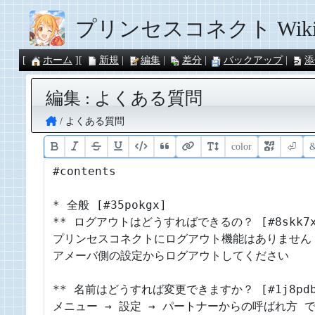
プリンセスコネクト Wik
ホーム
新規
編集
差分
バックアップ
添
編集 : よくある質問
よくある質問
color
⏎